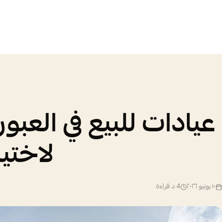
عيادات للبيع في العبو
لاختي
١٠ يونيو ٢٠٢٦
4
د قراءة