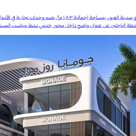
مول مارك مشروع ( تجاري إداري طبي ) في شارع الثقافة بالحي الت
ة الباحثين عن عنوان واضح داخل محور خدمي نشط، ويناسب المستثمري