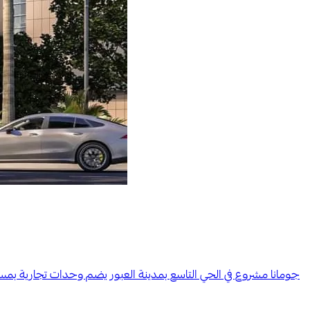
جومانا مشروع في الحي التاسع بمدينة العبور يضم وحدات تجارية بم