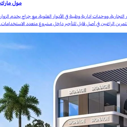
مول مارك
اسع بمدينة العبور، بمساحة إجمالية ١٬٨٠٣ م². يضم وحدات تجارية في الأدوار التجارية، ووحدات إدارية وطبية في الأدوار العلوية، مع جراج يخدم الزوار
ن الراغبين في أصل قابل للتأجير داخل مشروع متعدد الاستخدامات.