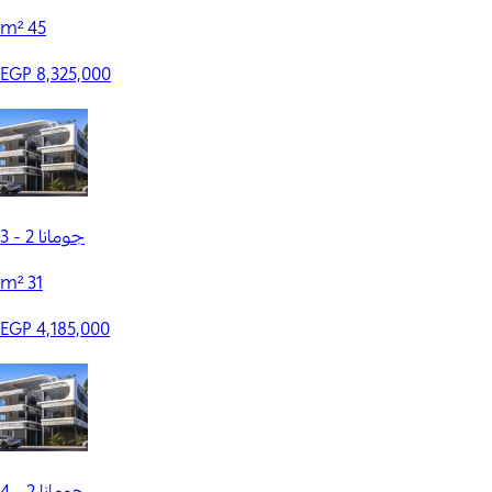
m²
45
EGP 8,325,000
جومانا 2 - 3
m²
31
EGP 4,185,000