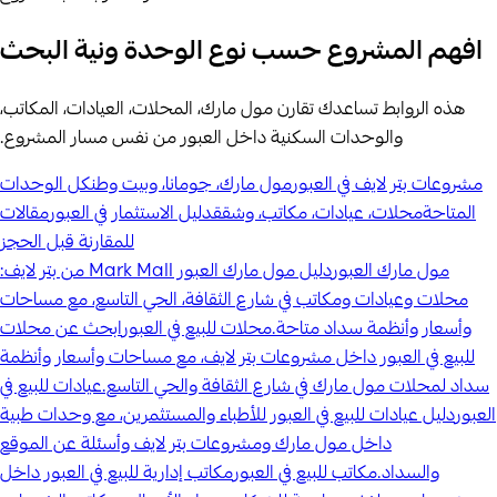
افهم المشروع حسب نوع الوحدة ونية البحث
هذه الروابط تساعدك تقارن مول مارك، المحلات، العيادات، المكاتب،
والوحدات السكنية داخل العبور من نفس مسار المشروع.
مشروعات بتر لايف في العبور
مول مارك، جومانا، وبيت وطن
كل الوحدات
المتاحة
محلات، عيادات، مكاتب، وشقق
دليل الاستثمار في العبور
مقالات
للمقارنة قبل الحجز
مول مارك العبور
دليل مول مارك العبور Mark Mall من بتر لايف:
محلات وعيادات ومكاتب في شارع الثقافة، الحي التاسع، مع مساحات
وأسعار وأنظمة سداد متاحة.
محلات للبيع في العبور
ابحث عن محلات
للبيع في العبور داخل مشروعات بتر لايف، مع مساحات وأسعار وأنظمة
سداد لمحلات مول مارك في شارع الثقافة والحي التاسع.
عيادات للبيع في
العبور
دليل عيادات للبيع في العبور للأطباء والمستثمرين، مع وحدات طبية
داخل مول مارك ومشروعات بتر لايف وأسئلة عن الموقع
والسداد.
مكاتب للبيع في العبور
مكاتب إدارية للبيع في العبور داخل