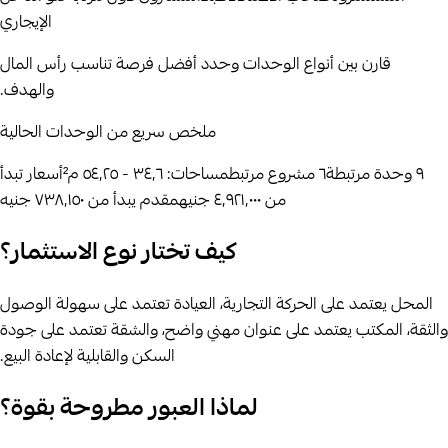
الإيجاري
قارن بين أنواع الوحدات وحدد أفضل فرصة تناسب رأس المال
والهدف.
ملخص سريع من الوحدات الحالية
٩
وحدة مرتبطة
٦
مشروع مرتبط
مساحات:
٣٤٫٦ - ٥٤٫٢٥ م²
أسعار تبدأ
من
٤٬٩٢١٬٠٠٠ جنيه
مقدم يبدأ من
٧٣٨٬١٥٠ جنيه
كيف تختار نوع الاستثمار؟
المحل يعتمد على الحركة التجارية، العيادة تعتمد على سهولة الوصول
والثقة، المكتب يعتمد على عنوان مهني واضح، والشقة تعتمد على جودة
السكن والقابلية لإعادة البيع.
لماذا العبور مطروحة بقوة؟