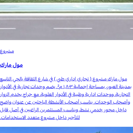
مشروع
مول مارك
مول مارك مشروع ( تجاري إداري طبي ) في شارع الثقافة بالحي التاسع
بمدينة العبور، بمساحة إجمالية ١٬٨٠٣ م². يضم وحدات تجارية في الأدوار
التجارية، ووحدات إدارية وطبية في الأدوار العلوية، مع جراج يخدم الزوار
وأصحاب الوحدات. يناسب أصحاب الأنشطة الباحثين عن عنوان واضح
داخل محور خدمي نشط، ويناسب المستثمرين الراغبين في أصل قابل
للتأجير داخل مشروع متعدد الاستخدامات.