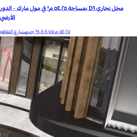
محل تجاري D1 بمساحة ٥٤٫٢٥ م² في مول مارك - الدور
الأرضي
٥٤٫٢٥
م²
٨٬٤٠٨٬٧٥٠ جنيه
شارع الثقافه