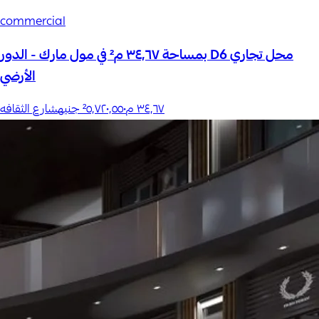
commercial
محل تجاري D6 بمساحة ٣٤٫٦٧ م² في مول مارك - الدور
الأرضي
٣٤٫٦٧
م²
٥٬٧٢٠٬٥٥٠ جنيه
شارع الثقافه