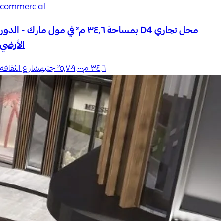
commercial
محل تجاري D4 بمساحة ٣٤٫٦ م² في مول مارك - الدور
الأرضي
٣٤٫٦
م²
٥٬٧٠٩٬٠٠٠ جنيه
شارع الثقافه