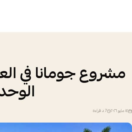
مشروع جومانا في العب
الوحدة
١٤ مايو ٢٠٢٦
7
د قراءة