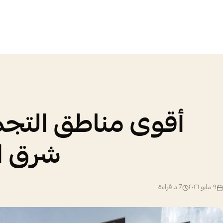
أقوى مناطق التجمي
شرق ال
٩ مايو ٢٠٢٦
7
د قراءة